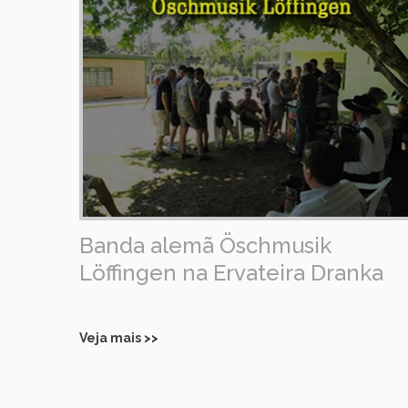
Banda alemã Öschmusik
Löffingen na Ervateira Dranka
Veja mais >>