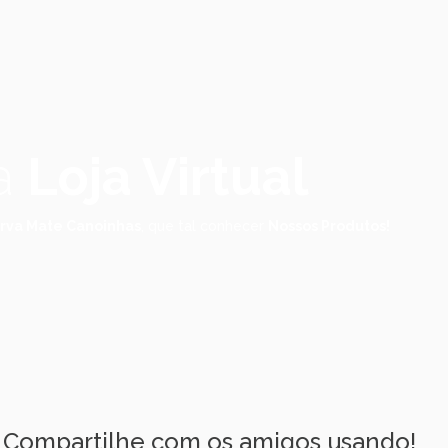
a
Loja Virtual
rva Mate Canoinhas
, que tal conhecer
Nossos Produtos!
Compartilhe com os amigos usando!