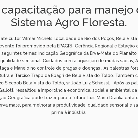
 capacitação para manejo d
Sistema Agro Floresta.
mateícultor Vilmar Michels, localidade de Rio dos Poços, Bela Vis
 O evento foi promovido pela EPAGRI- Gerência Regional e Estação 
 seguintes temas: Indicação Geográfica da Erva-Mate do Planalt
qualidade sensorial, Cuidados com a aquisição de mudas sadias, 
ça e Manejo no controle de pragas e doenças . As palestras for
Dutra e Tarciso Trapp da Epagri de Bela Vista do Toldo. Também c
 Siccoob Bela Vista do Toldo, sr João Luiz Schiessl. Após as pal
Gallotti ressaltlou a importância econômica, social e ambiental 
ão Geográfica pode trazer para o futuro. Luís Mario Dranka enfati
erva mate, para melhorar a produtividade, qualidade sensorial e s
prima à indústria.